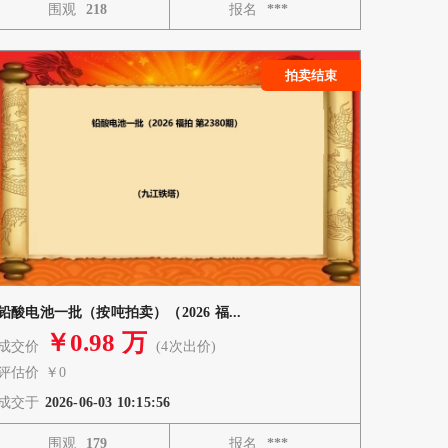
围观
218
报名
***
拍卖结束
铅酸电池一批（按吨拍卖）（2026 福...
￥0.98 万
成交价
(4次出价) 
评估价
￥0
成交于
2026-06-03 10:15:56
围观
179
报名
***