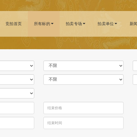
竞拍首页
所有标的
拍卖专场
拍卖单位
新