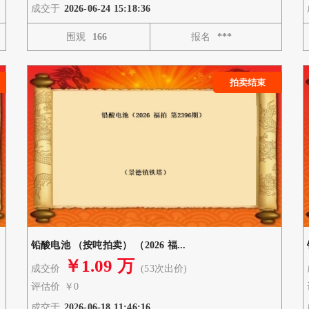
成交于
2026-06-24 15:18:36
围观
166
报名
***
拍卖结束
铅酸电池 （按吨拍卖） （2026 福...
￥1.09 万
成交价
(53次出价) 
评估价
￥0
成交于
2026-06-18 11:46:16