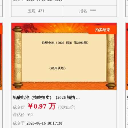
围观
421
报名
***
拍卖结束
铅酸电池（按吨拍卖）（2026 福拍 ...
￥0.97 万
成交价
(8次出价) 
评估价
￥0
成交于
2026-06-16 10:17:38