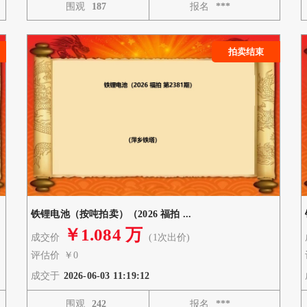
围观
187
报名
***
拍卖结束
铁锂电池（按吨拍卖）（2026 福拍 ...
￥1.084 万
成交价
(1次出价) 
评估价
￥0
成交于
2026-06-03 11:19:12
围观
242
报名
***